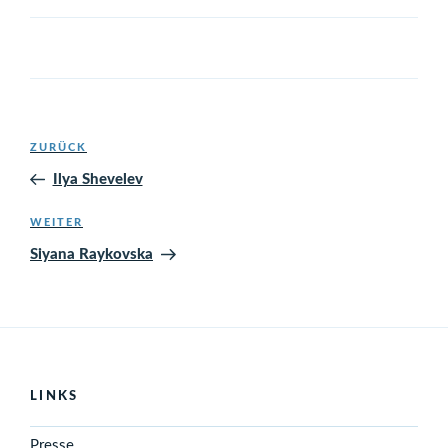
Beitragsnavigation
Vorheriger
ZURÜCK
Beitrag
Ilya Shevelev
Nächster
WEITER
Beitrag
Siyana Raykovska
LINKS
Presse