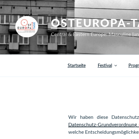
Zum
Inhalt
springen
OSTEUROPA-T
Central & Eastern Europe: Masculine (un?
Startseite
Festival
Prog
Wir haben diese Datenschutz
Datenschutz-Grundverordnung 
welche Entscheidungsmöglichkei