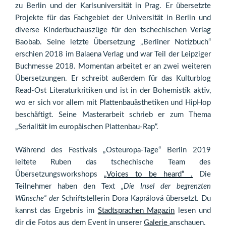
zu Berlin und der Karlsuniversität in Prag. Er übersetzte
Projekte für das Fachgebiet der Universität in Berlin und
diverse Kinderbuchauszüge für den tschechischen Verlag
Baobab. Seine letzte Übersetzung „Berliner Notizbuch“
erschien 2018 im Balaena Verlag und war Teil der Leipziger
Buchmesse 2018. Momentan arbeitet er an zwei weiteren
Übersetzungen. Er schreibt außerdem für das Kulturblog
Read-Ost Literaturkritiken und ist in der Bohemistik aktiv,
wo er sich vor allem mit Plattenbauästhetiken und HipHop
beschäftigt. Seine Masterarbeit schrieb er zum Thema
„Serialität im europäischen Plattenbau-Rap“.
Während des Festivals „Osteuropa-Tage“ Berlin 2019
leitete Ruben das tschechische Team des
Übersetzungsworkshops
„Voices to be heard“ .
Die
Teilnehmer haben den Text
„Die Insel der begrenzten
Wünsche“ der
Schriftstellerin Dora Kaprálová übersetzt. Du
kannst das Ergebnis im
Stadtsprachen Magazin
lesen und
dir die Fotos aus dem Event in unserer
Galerie
anschauen.