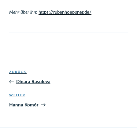
Mehr über ihn
:
https://rubenhoeppner.de/
Beitragsnavigation
Vorheriger
ZURÜCK
Beitrag
Dinara Rasuleva
Nächster
WEITER
Beitrag
Hanna Komór