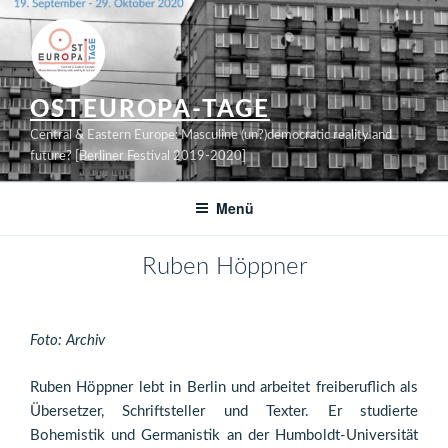
Zum
Inhalt
springen
OSTEUROPA-TAGE
Central & Eastern Europe: Masculine (un?)democratic reality and
future? [Berliner Festival 2019-2020]
Menü
Ruben Höppner
Foto: Archiv
Ruben Höppner lebt in Berlin und arbeitet freiberuflich als
Übersetzer, Schriftsteller und Texter. Er studierte
Bohemistik und Germanistik an der Humboldt-Universität