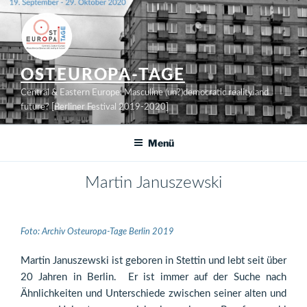
Zum
Inhalt
springen
OSTEUROPA-TAGE
Central & Eastern Europe: Masculine (un?)democratic reality and
future? [Berliner Festival 2019-2020]
Menü
Martin Januszewski
Foto: Archiv Osteuropa-Tage Berlin 2019
Martin Januszewski ist geboren in Stettin und lebt seit über
20 Jahren in Berlin. Er ist immer auf der Suche nach
Ähnlichkeiten und Unterschiede zwischen seiner alten und