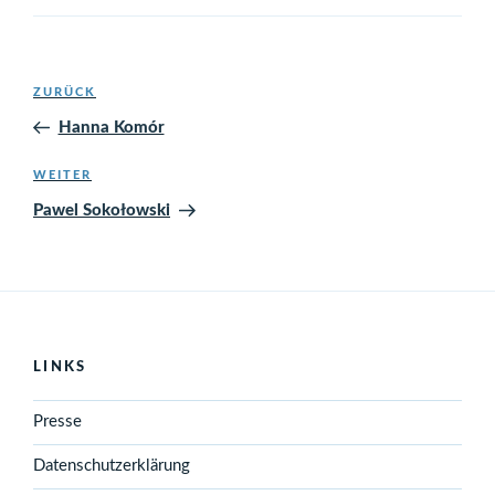
Beitragsnavigation
Vorheriger
ZURÜCK
Beitrag
Hanna Komór
Nächster
WEITER
Beitrag
Pawel Sokołowski
LINKS
Presse
Datenschutzerklärung