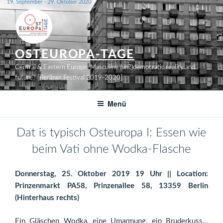
Zum
Inhalt
springen
OSTEUROPA-TAGE
Central & Eastern Europe: Masculine (un?)democratic reality and
future? [Berliner Festival 2019-2020]
Menü
Dat is typisch Osteuropa I: Essen wie
beim Vati ohne Wodka-Flasche
Donnerstag, 25. Oktober 2019 19 Uhr || Location:
Prinzenmarkt PA58, Prinzenallee 58, 13359 Berlin
(Hinterhaus rechts)
Ein Gläschen Wodka, eine Umarmung, ein Bruderkuss…