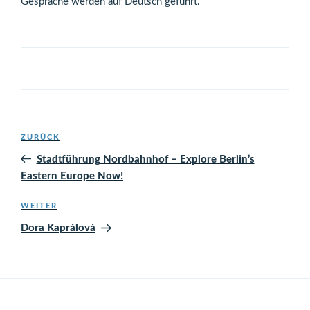
Gespräche werden auf Deutsch geführt.
Beitragsnavigation
Vorheriger
ZURÜCK
Beitrag
Stadtführung Nordbahnhof – Explore Berlin’s
Eastern Europe Now!
Nächster
WEITER
Beitrag
Dora Kaprálová