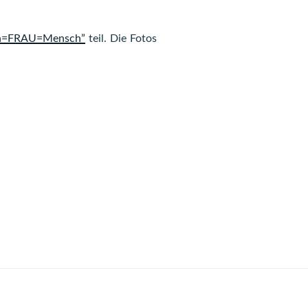
ch=FRAU=Mensch”
teil. Die Fotos