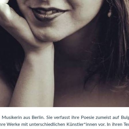
 Musikerin aus Berlin. Sie verfasst ihre Poesie zumeist auf Bu
ihre Werke mit unterschiedlichen Künstler*innen vor. In ihren Te