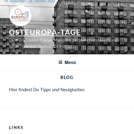
Zum
Inhalt
springen
OSTEUROPA-TAGE
Central & Eastern Europe: Masculine (un?)democratic reality and
future? [Berliner Festival 2019-2020]
Menü
BLOG
Hier findest Du Tipps und Neuigkeiten
LINKS